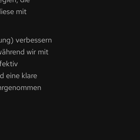
iese mit
ng) verbessern
während wir mit
ektiv
d eine klare
wahrgenommen