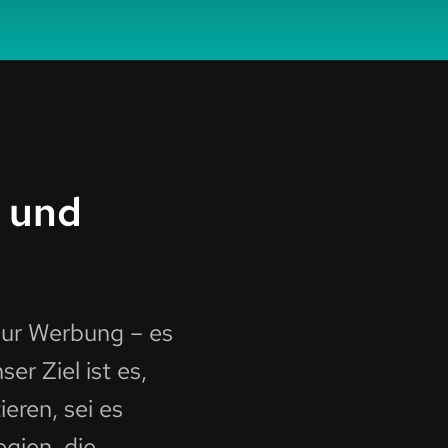
t und
 nur Werbung – es
er Ziel ist es,
eren, sei es
egien, die